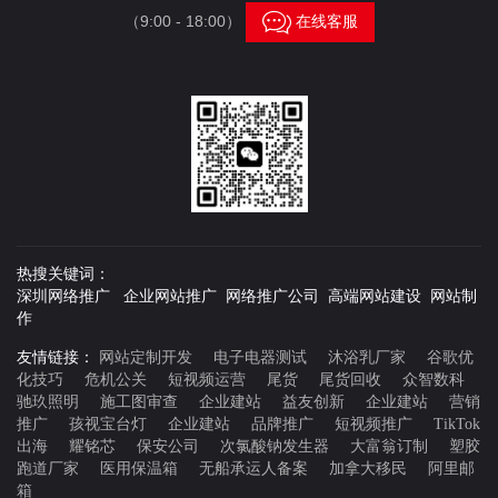

（9:00 - 18:00）
在线客服
热搜关键词：
深圳网络推广 企业网站推广 网络推广公司 高端网站建设 网站制
作
友情链接：
网站定制开发
电子电器测试
沐浴乳厂家
谷歌优
化技巧
危机公关
短视频运营
尾货
尾货回收
众智数科
驰玖照明
施工图审查
企业建站
益友创新
企业建站
营销
推广
孩视宝台灯
企业建站
品牌推广
短视频推广
TikTok
出海
耀铭芯
保安公司
次氯酸钠发生器
大富翁订制
塑胶
跑道厂家
医用保温箱
无船承运人备案
加拿大移民
阿里邮
箱