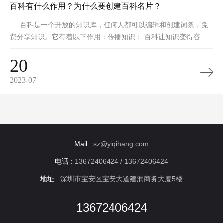
百科有什么作用？为什么要创建百科名片？
百科是一个开放的知识库，任何人都可以编辑和创建词条，免
费分享知识。它有着以下作用：传播知识： 百科让知识变得容易
获取和分享，任何人都可以通过 找到自己需要的知识点。宣传品
20
牌：企业或者个人可以创建百科名片，展示自己的品牌形象、产品
服务、成
2023-07
Mail :
sz@yiqihang.com
电话 :
13672406424 / 13672406424
地址 :
深圳市宝安区宝安大道建润商务大厦5楼
13672406424