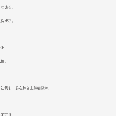
茁壮成长。
取得成功。
台吧！
极性。
让我们一起在舞台上翩翩起舞。
坚不可摧。