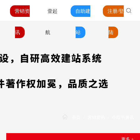
营销资
壹起
自助建
注册/登
讯
航
站
陆
首页
/
营销资讯
/
小红书资讯
更多 +