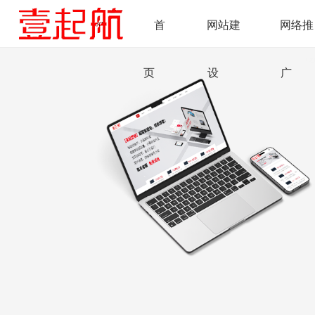
首
网站建
网络推
页
设
广