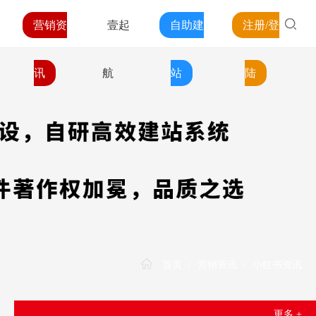
营销资
壹起
自助建
注册/登
讯
航
站
陆
首页
/
营销资讯
/
小红书资讯
更多 +