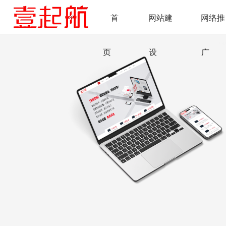
首
网站建
网络推
页
设
广