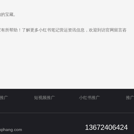
知的宝藏。
有所帮助！了解更多小红书笔记营运资讯信息，欢迎到访官网留言咨
推广
短视频推广
小红书推广
推
13672406424
qihang.com