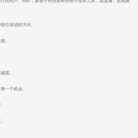
务打动用户。同时，要善于利用各种营销手段和工具，如直播、短视频
指引前进的方向。
连接。
忠诚度。
捉每一个机会。
碑。
度。