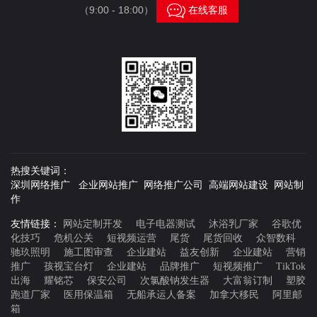

（9:00 - 18:00）
在线客服
热搜关键词：
深圳网络推广 企业网站推广 网络推广公司 高端网站建设 网站制
作
友情链接：
网站定制开发
电子电器测试
沐浴乳厂家
谷歌优
化技巧
危机公关
短视频运营
尾货
尾货回收
众智数科
驰玖照明
施工图审查
企业建站
益友创新
企业建站
营销
推广
孩视宝台灯
企业建站
品牌推广
短视频推广
TikTok
出海
耀铭芯
保安公司
次氯酸钠发生器
大富翁订制
塑胶
跑道厂家
医用保温箱
无船承运人备案
加拿大移民
阿里邮
箱