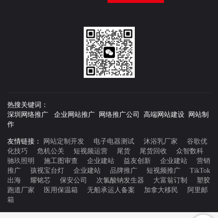
热搜关键词：
深圳网络推广 企业网站推广 网络推广公司 高端网站建设 网站制
作
友情链接：
网站定制开发
电子电器测试
沐浴乳厂家
谷歌优
化技巧
危机公关
短视频运营
尾货
尾货回收
众智数科
驰玖照明
施工图审查
企业建站
益友创新
企业建站
营销
推广
孩视宝台灯
企业建站
品牌推广
短视频推广
TikTok
出海
耀铭芯
保安公司
次氯酸钠发生器
大富翁订制
塑胶
跑道厂家
医用保温箱
无船承运人备案
加拿大移民
阿里邮
箱