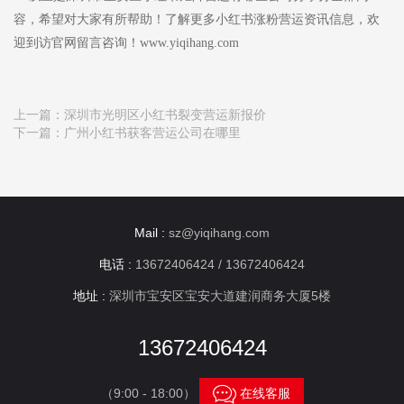
容，希望对大家有所帮助！了解更多小红书涨粉营运资讯信息，欢
迎到访官网留言咨询！www.yiqihang.com
上一篇：
深圳市光明区小红书裂变营运新报价
下一篇：
广州小红书获客营运公司在哪里
Mail :
sz@yiqihang.com
电话 :
13672406424 / 13672406424
地址 :
深圳市宝安区宝安大道建润商务大厦5楼
13672406424

（9:00 - 18:00）
在线客服