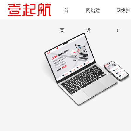
首
网站建
网络推
页
设
广