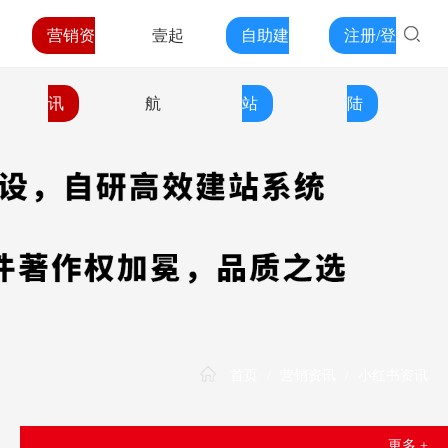
营销资
壹起
自助建
注册/登
讯
航
站
陆
首页
/
营销资讯
/
小红书资讯
更多 +