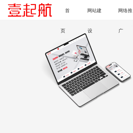
首
网站建
网络推
页
设
广