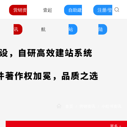
营销资
壹起
自助建
注册/登
讯
航
站
陆
首页
/
营销资讯
/
小红书资讯
更多 +