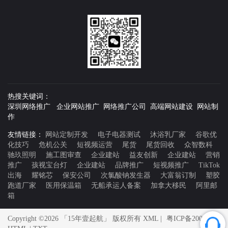
热搜关键词：
深圳网络推广 企业网站推广 网络推广公司 高端网站建设 网站制
作
友情链接：
网站定制开发
电子电器测试
沐浴乳厂家
谷歌优
化技巧
危机公关
短视频运营
尾货
尾货回收
众智数科
驰玖照明
施工图审查
企业建站
益友创新
企业建站
营销
推广
孩视宝台灯
企业建站
品牌推广
短视频推广
TikTok
出海
耀铭芯
保安公司
次氯酸钠发生器
大富翁订制
塑胶
跑道厂家
医用保温箱
无船承运人备案
加拿大移民
阿里邮
箱
Copyright ©2026 「15年壹起航」 版权所有
XML
|
粤ICP备20007592