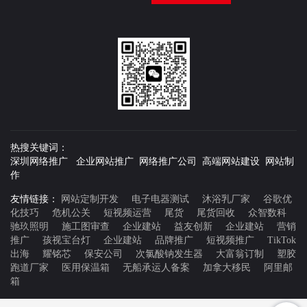
热搜关键词：
深圳网络推广 企业网站推广 网络推广公司 高端网站建设 网站制
作
友情链接：
网站定制开发
电子电器测试
沐浴乳厂家
谷歌优
化技巧
危机公关
短视频运营
尾货
尾货回收
众智数科
驰玖照明
施工图审查
企业建站
益友创新
企业建站
营销
推广
孩视宝台灯
企业建站
品牌推广
短视频推广
TikTok
出海
耀铭芯
保安公司
次氯酸钠发生器
大富翁订制
塑胶
跑道厂家
医用保温箱
无船承运人备案
加拿大移民
阿里邮
箱