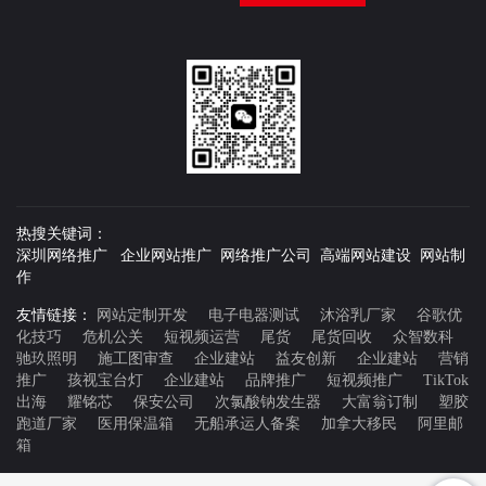
热搜关键词：
深圳网络推广 企业网站推广 网络推广公司 高端网站建设 网站制
作
友情链接：
网站定制开发
电子电器测试
沐浴乳厂家
谷歌优
化技巧
危机公关
短视频运营
尾货
尾货回收
众智数科
驰玖照明
施工图审查
企业建站
益友创新
企业建站
营销
推广
孩视宝台灯
企业建站
品牌推广
短视频推广
TikTok
出海
耀铭芯
保安公司
次氯酸钠发生器
大富翁订制
塑胶
跑道厂家
医用保温箱
无船承运人备案
加拿大移民
阿里邮
箱