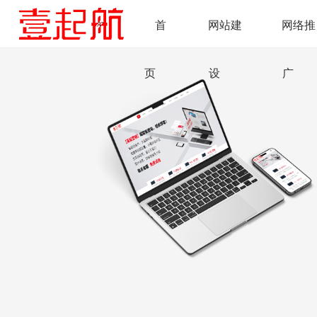
首
网站建
网络推
页
设
广