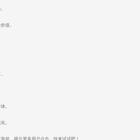
力。
来价值。
算。
群体。
优化。
靠前，吸引更多用户点击，快来试试吧！