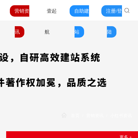
营销资
壹起
自助建
注册/登
讯
航
站
陆
首页
/
营销资讯
/
小红书资讯
更多 +